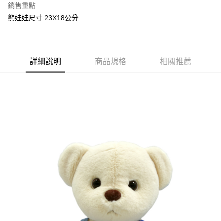
銷售重點
街口支付
熊娃娃尺寸:23X18公分
悠遊付
Google Pay
詳細說明
商品規格
相關推薦
ATM付款
運送方式
宅配滿額1500免運
每筆NT$100，滿NT$1,500(含以上)免運費
離島需選此配送方式
每筆NT$300，滿NT$1,500(含以上)免運費