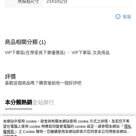
熊娃娃尺寸
23X18公分
客服
商品相關分類 (1)
VIP下單區(在學家長下單優惠區)
VIP下單區-文具用品
評價
喜歡這個商品嗎？購買後給他一個好評吧
本分類熱銷
全站排行
本網站中使用 cookie，欲查詢有關本網站使用 cookie 方式之詳情，及若您不希
熱門標籤
望在電腦上使用 cookie 時應如何變更電腦的 cookie 設定，請參閱本網站「
隱私
權條款
」之 Cookie 聲明。您繼續使用本網站即表示您同意本公司得按本網站使