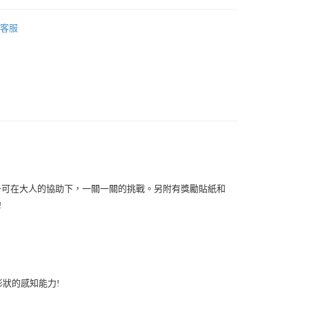
 書籍｜字卡
0，滿NT$1,500(含以上)免運費
客服
500免運
00，滿NT$1,500(含以上)免運費
此配送方式
00，滿NT$1,500(含以上)免運費
子可在大人的協助下，一關一關的挑戰。另附有獎勵貼紙和


狀的感知能力!