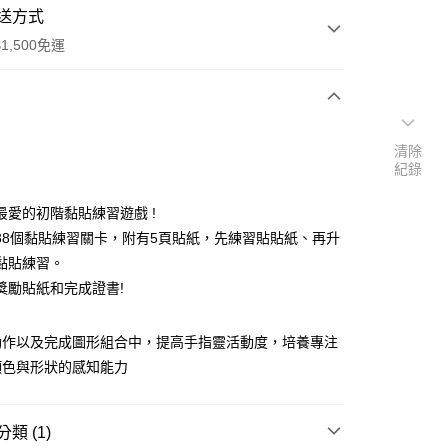
送方式
1,500免運
次付款
清除
紀錄
付款
最愛的初階黏貼練習遊戲 !
38個黏貼練習關卡，附有5頁貼紙，先練習貼貼紙、再升
黏貼練習。
獎勵貼紙和完成證書!
動作以及完成圖形組合中，提高手指靈活動度，培養專注
顏色與形狀的感知能力
付款
0，滿NT$1,500(含以上)免運費
類 (1)
付款