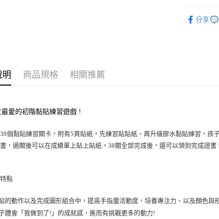
KUMON
每筆NT$6
分享
宅配滿額1
每筆NT$1
離島需選
說明
商品規格
相關推薦
每筆NT$3
最愛的初階黏貼練習遊戲 !
38個黏貼練習關卡，附有5頁貼紙，先練習貼貼紙、再升級膠水黏貼練習，孩
書，過關後可以在成績單上貼上貼紙，38關全部完成後，還可以領到完成證書 !
品特點
黏貼的動作以及完成圖形組合中，提高手指靈活動度，培養專注力、以及顏色與形
孩子體會「我做到了!」的成就感，進而有挑戰更多的動力!