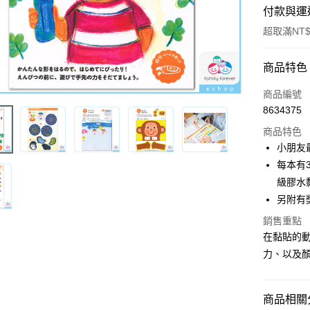
付款與運
超取滿NT$
付款方式
商品特色
信用卡一
商品編號
8634375
超商取貨
商品特色
LINE Pay
小朋友
每本有
街口支付
級膠水
ATM付款
另附有
銷售重點
在黏貼的
運送方式
力、以及
全家取貨
每筆NT$6
商品相關分
7-11取貨