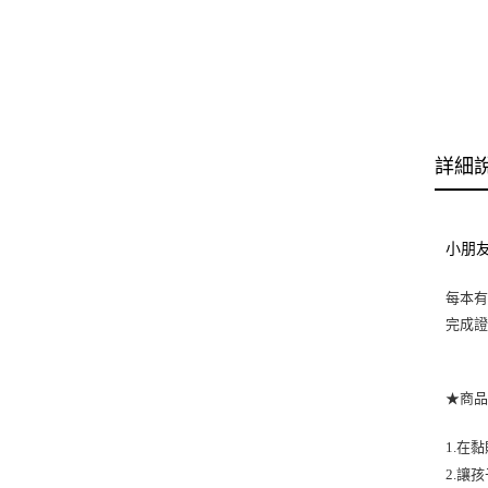
詳細
小朋友
每本有
完成證
★商
1.在
2.讓