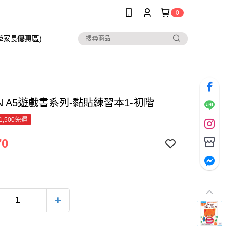
0
在學家長優惠區)
N A5遊戲書系列-黏貼練習本1-初階
1,500免運
70