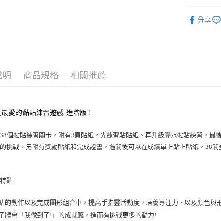
KUMON
每筆NT$6
分享
宅配滿額1
每筆NT$1
離島需選
說明
商品規格
相關推薦
每筆NT$3
最愛的黏貼練習遊戲-進階版 !
38個黏貼練習關卡，附有3頁貼紙，先練習貼貼紙、再升級膠水黏貼練習，最
的挑戰。另附有獎勵貼紙和完成證書，過關後可以在成績單上貼上貼紙，38關全
品特點
黏貼的動作以及完成圖形組合中，提高手指靈活動度，培養專注力、以及顏色與形
孩子體會「我做到了!」的成就感，進而有挑戰更多的動力!