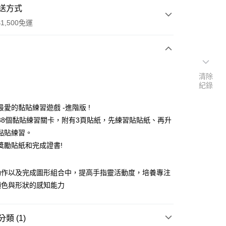
送方式
1,500免運
次付款
清除
紀錄
付款
最愛的黏貼練習遊戲 -進階版 !
38個黏貼練習關卡，附有3頁貼紙，先練習貼貼紙、再升
黏貼練習。
獎勵貼紙和完成證書!
動作以及完成圖形組合中，提高手指靈活動度，培養專注
顏色與形狀的感知能力
付款
0，滿NT$1,500(含以上)免運費
類 (1)
付款