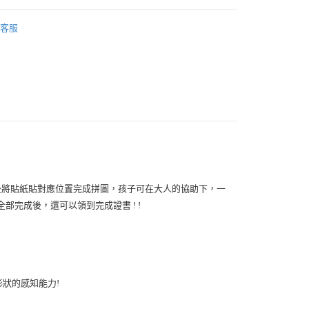
 書籍｜字卡
0，滿NT$1,500(含以上)免運費
客服
500免運
00，滿NT$1,500(含以上)免運費
此配送方式
00，滿NT$1,500(含以上)免運費
後將貼紙貼對應位置完成拼圖，孩子可在大人的協助下，一
部完成後，還可以領到完成證書 !
 !

狀的感知能力!