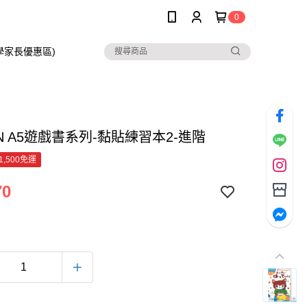
0
在學家長優惠區)
N A5遊戲書系列-黏貼練習本2-進階
1,500免運
70