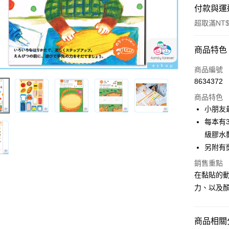
付款與運
超取滿NT$
付款方式
商品特色
信用卡一
商品編號
8634372
超商取貨
商品特色
LINE Pay
小朋友
每本有
街口支付
級膠水
ATM付款
另附有
銷售重點
在黏貼的
運送方式
力、以及
全家取貨
每筆NT$6
商品相關分
7-11取貨