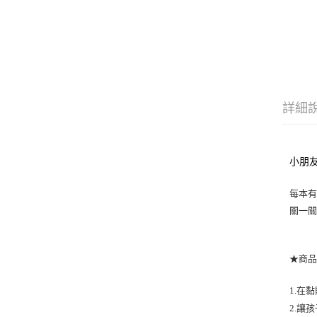
詳細
小朋友
每本有
關一關
★商
1.在
2.讓