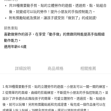
街口支付
共39種需要動手剪、貼的立體勞作的遊戲，透過剪、黏、貼組合
後，就變成可以玩的勞作！提升小朋友的手指控制能力。
ATM付款
附有獎勵貼紙及獎狀，讓孩子感受到「做到了」的成就感!
運送方式
銷售重點
全家取貨付款
喜歡做勞作的孩子，在享受「動手做」的樂趣同時能提高手指精細
每筆NT$60，滿NT$1,500(含以上)免運費
動作能力。
適用年齡4-6歲
7-11取貨付款
每筆NT$60，滿NT$1,500(含以上)免運費
宅配滿額1500免運
詳細說明
商品規格
相關推薦
每筆NT$100，滿NT$1,500(含以上)免運費
離島需選此配送方式
1.有39種需要動手剪、貼的立體勞作的遊戲，小朋友可以一關一關的練習。
每筆NT$300，滿NT$1,500(含以上)免運費
2.從簡單的的直線、曲線的剪裁練習，不斷提升小朋友的手指控制能力。並
設計了許多適合此階段孩子的簡單、可愛立體勞作，透過剪、黏、貼組合
後，就可以玩囉！另附有獎勵貼紙和完成證書，每完成一個作品後可以在
成績單上貼上貼紙，39關全部完成後，還可以領到完成證書！