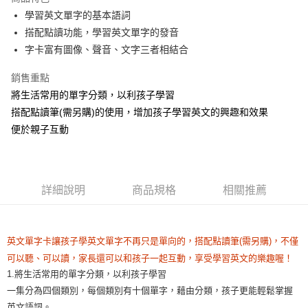
Apple Pay
學習英文單字的基本語詞
搭配點讀功能，學習英文單字的發音
街口支付
字卡富有圖像、聲音、文字三者相結合
悠遊付
銷售重點
Google Pay
將生活常用的單字分類，以利孩子學習
搭配點讀筆(需另購)的使用，增加孩子學習英文的興趣和效果
ATM付款
便於親子互動
運送方式
全家取貨付款
每筆NT$60，滿NT$1,500(含以上)免運費
詳細說明
商品規格
相關推薦
7-11取貨付款
每筆NT$60，滿NT$1,500(含以上)免運費
英文單字卡讓孩子學英文單字不再只是單向的，搭配點讀筆(需另購)，不僅
宅配滿額1500免運
可以聽、可以讀，家長還可以和孩子一起互動，享受學習英文的樂趣喔！
1.將生活常用的單字分類，以利孩子學習
每筆NT$100，滿NT$1,500(含以上)免運費
一集分為四個類別，每個類別有十個單字，藉由分類，孩子更能輕鬆掌握
離島需選此配送方式
英文語詞。