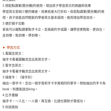
每筆NT$300，滿NT$1,500(含以上)免運費
2.搭配點讀筆(需另購)的使用，增加孩子學習英文的興趣和效果
學習英文若缺少聽的機會，效果就會大打折扣。但若點讀筆(需另購)的使
用，孩子就能自然輕鬆的學會英文基本語詞，進而增加學習自信。
3.便於親子互動
家長可以藉點讀筆點字卡正、反兩面的字或圖，讓學習更輕鬆、更自在，
走到哪、點到哪、學到哪。
► 學習方式:
1.看圖念英文：
抽字卡看著圖輪流念出其英文字。
2.看字念英文：
抽字卡看著字輪流念出其英文字。
3.接尾令：（接字形）
抽出一張字卡，念出一個字首和字卡字尾相同的單字。例如抽出的字卡為
book，則要能說出king。
4.比手畫腳
抽字卡，一人比，一人猜，再互換，比過也猜對才算成功。
5.你說我拍