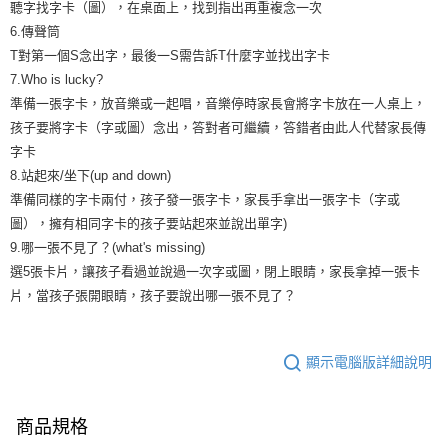
聽字找字卡（圖），在桌面上，找到指出再重複念一次
6.傳聲筒
T對第一個S念出字，最後一S需告訴T什麼字並找出字卡
7.Who is lucky?
準備一張字卡，放音樂或一起唱，音樂停時家長會將字卡放在一人桌上，
孩子要將字卡（字或圖）念出，答對者可繼續，答錯者由此人代替家長傳
字卡
8.站起來/坐下(up and down)
準備同樣的字卡兩付，孩子發一張字卡，家長手拿出一張字卡（字或
圖），擁有相同字卡的孩子要站起來並說出單字)
9.哪一張不見了？(what's missing)
選5張卡片，讓孩子看過並說過一次字或圖，閉上眼睛，家長拿掉一張卡
片，當孩子張開眼睛，孩子要說出哪一張不見了？
顯示電腦版詳細說明
商品規格