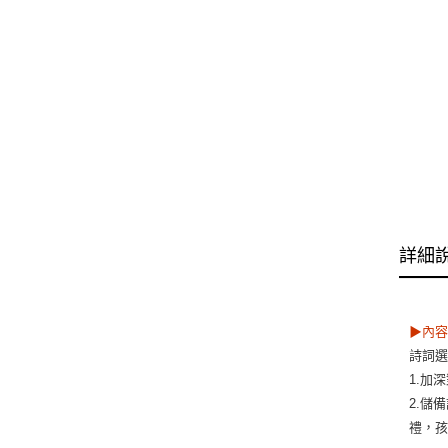
詳細
▶內容
詩詞選
1.加
2.儲
禮，