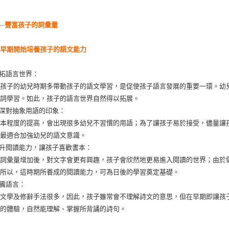
─豐富孩子的詞彙量
從早期開始培養孩子的語文能力
開拓語言世界：
在孩子的幼兒時期多帶動孩子的語文學習，是促使孩子語言發展的重要一環。幼
詩詞學習。如此，孩子的語言世界自然得以拓展。
加深對抽象用語的印象：
讀本程度的提高，會出現很多幼兒不習慣的用語；為了讓孩子易於接受，儘量讓
，最適合加強幼兒的語文意識。
提升閱讀能力，讓孩子喜歡書本：
的詞彙量增加後，對文字會更有興趣，孩子會欣然地更易進入閱讀的世界；由於
，所以，這時期所養成的閱讀能力，可為日後的學習奠定基礎。
儲備語言：
的文學及修辭手法很多，因此，孩子雖常會不理解詩文的意思，但在早期即讓孩
己的體驗，自然能理解、掌握所背誦的詩句。