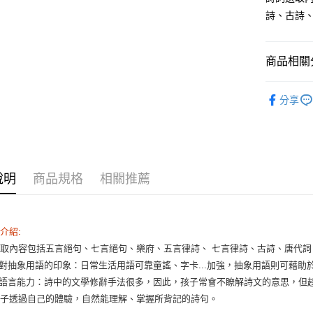
詩、古詩
運送方式
全家取貨
商品相關分
每筆NT$6
KUMON
7-11取貨
分享
0-3歲
每筆NT$6
KUMON 
宅配滿額1
每筆NT$1
說明
商品規格
相關推薦
離島需選
每筆NT$3
介紹:
取內容包括五言絕句、七言絕句、樂府、五言律詩、 七言律詩、古詩、唐代詞
深對抽象用語的印象：日常生活用語可靠童謠、字卡...加強，抽象用語則可藉助
備語言能力：詩中的文學修辭手法很多，因此，孩子常會不瞭解詩文的意思，但
孩子透過自己的體驗，自然能理解、掌握所背記的詩句。