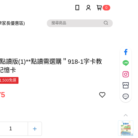
0
在學家長優惠區)
點讀版(1)**點讀需選購＂918-1字卡教
記憶卡
1,500免運
75