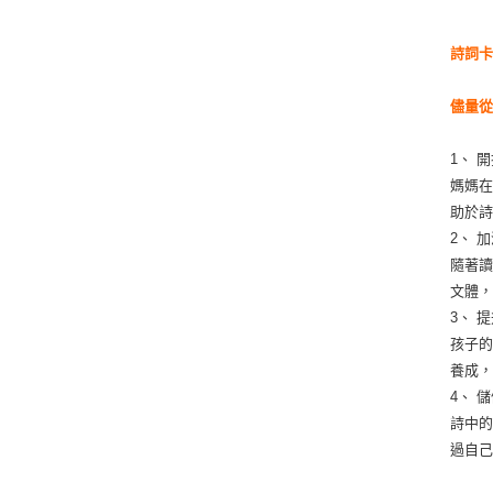
詩詞卡
儘量
1、 
媽媽
助於
2、 
隨著
文體
3、 
孩子
養成
4、 
詩中
過自