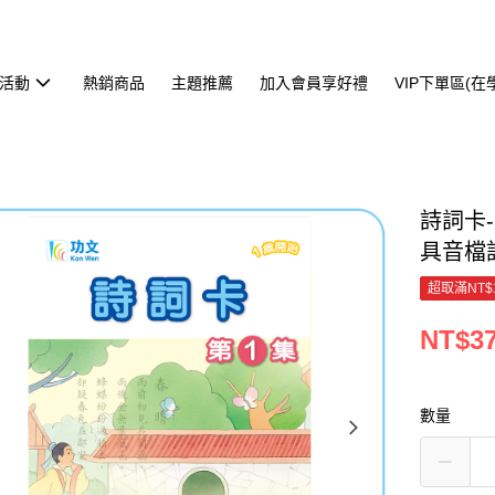
活動
熱銷商品
主題推薦
加入會員享好禮
VIP下單區(
詩詞卡-
具音檔
超取滿NT$
NT$3
數量