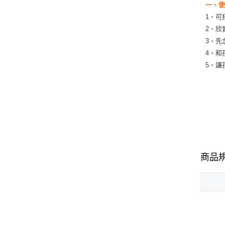
一、
1、可
2、欣
3、先
4、和
5、讓
商品