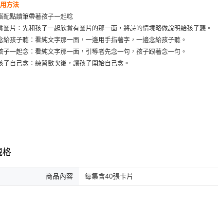
使用方法
搭配點讀筆帶著孩子一起唸
賞圖片：先和孩子一起欣賞有圖片的那一面，將詩的情境略做說明給孩子聽。
念給孩子聽：看純文字那一面，一邊用手指著字，一邊念給孩子聽。
孩子一起念：看純文字那一面，引導者先念一句，孩子跟著念一句。
孩子自己念：練習數次後，讓孩子開始自己念。
規格
商品內容
每集含40張卡片