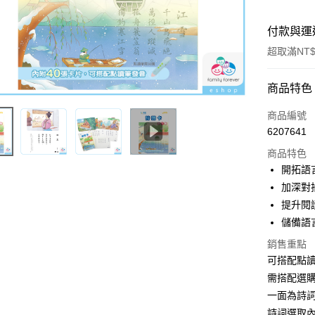
付款與運
超取滿NT$
付款方式
商品特色
信用卡一
商品編號
6207641
超商取貨
商品特色
LINE Pay
開拓語
加深對
Apple Pay
提升閱
街口支付
儲備語
悠遊付
銷售重點
可搭配點
Google Pa
需搭配選購
ATM付款
一面為詩
詩詞選取