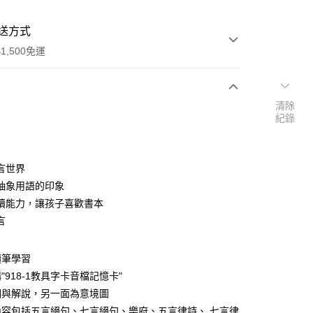
送方式
1,500免運
清除
次付款
紀錄
付款
言世界
抽象用語的印象
讀能力，讓孩子喜歡書本
言
讀筆學習
y
"918-1教具字卡音檔記憶卡"
詞與解說，另一面為意境圖
內容包括五言絕句、七言絕句、樂府、五言律詩、 七言律