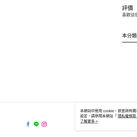
評價
喜歡這
本分類
本網站中使用 cookie，欲查詢有關
設定，請參閱本網站「
隱私權條款
使用 cookie。
了解更多 >