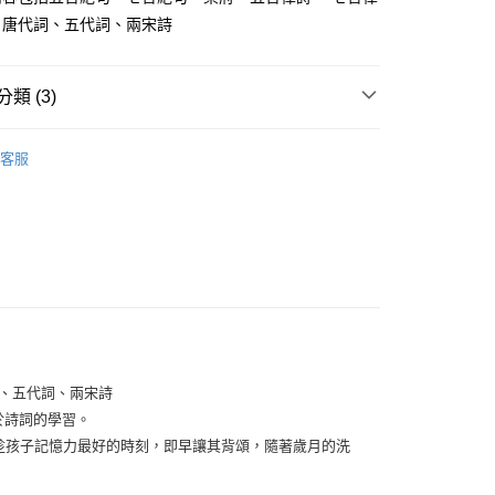
、唐代詞、五代詞、兩宋詩
付款
類 (3)
0，滿NT$1,500(含以上)免運費
 書籍｜字卡
付款
客服
0，滿NT$1,500(含以上)免運費
點讀系列
500免運
00，滿NT$1,500(含以上)免運費
此配送方式
00，滿NT$1,500(含以上)免運費
、五代詞、兩宋詩
於詩詞的學習。
趁孩子記憶力最好的時刻，即早讓其背頌，隨著歲月的洗