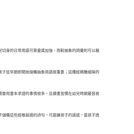
兒切身的日常用語可靠童謠加強，而較抽象的詞彙則可以藉
孩子從早期即開始接觸抽象用語很重要；這種經精雕細琢的
需要用書本求證的事情很多，且讀書習慣在幼兒時期最容易
子儲備這些經推敲過的詩句，可磨鍊孩子的語感，當孩子透