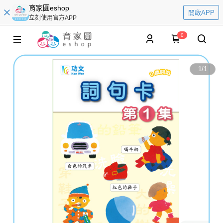
育家圓eshop
開啟APP
立刻使用官方APP
0
1
/
1