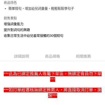
商品特色
Apple Pay
簡單短句，增加幼兒詞彙量，輕輕鬆鬆學句子
街口支付
銷售重點
增強詞彙能力
悠遊付
提升對詞句的興趣
Google Pay
收集日常生活中幼兒最常接觸的30個短句
ATM付款
運送方式
詳細說明
商品規格
相關推薦
全家取貨付款
每筆NT$60，滿NT$1,500(含以上)免運費
***此為已綁定推薦人專屬下單區，無綁定會員勿下單
7-11取貨付款
***
每筆NT$60，滿NT$1,500(含以上)免運費
***
如訂單經審核無綁定推薦人，將直接取消訂單，謝
宅配滿額1500免運
謝***
每筆NT$100，滿NT$1,500(含以上)免運費