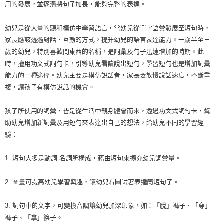
用的發展，並逐漸將句子加長，能夠完整的表達。
幼兒是從大量的聽和模仿中學習語言，當幼兒從單字語彙發展至短句時，
家長應該透過對話、互動的方式，提升幼兒的語言表達能力。一歲半至三
歲的幼兒，特別喜歡問東西的名稱，是詞彙及句子迅速增加的時期。此
時，擅用功文式詞句卡，引導幼兒看讀說出短句，學習短句也是增加詞彙
能力的一種途徑。幼兒主要是模仿說話者，家長要放慢說話速度，不斷重
複，讓孩子有模仿說話的機會。
孩子所使用的詞彙，皆是從生活中親身體會而來，透過功文式詞句卡，幫
助幼兒增加新詞彙及用短句來表達出自己的想法，給幼兒不同的學習經
驗：
1. 短句大多是動詞 名詞所構成，藉由短句來擴充幼兒詞彙量。
2. 圖畫可提高幼兒學習興趣，讓幼兒看圖試著表達簡短句子。
3. 詞句中的文字，可變換音調讓幼兒加深印象，如：「脫」褲子、「穿」
褲子、「拿」筷子。