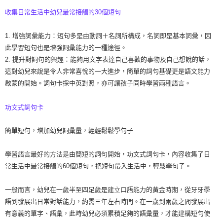
離島需選此配送方式
收集日常生活中幼兒最常接觸的30個短句
每筆NT$300，滿NT$1,500(含以上)免運費
1. 增強詞彙能力：短句多是由動詞＋名詞所構成，名詞即是基本詞彙，因
此學習短句也是增強詞彙能力的一種途徑。
2. 提升對詞句的興趣：能夠用文字表達自己喜歡的事物及自己想說的話，
這對幼兒來說是令人非常喜悅的一大進步，簡單的詞句基礎更是語文能力
啟蒙的開始。詞句卡採中英對照，亦可讓孩子同時學習兩種語言。
功文式詞句卡
簡單短句，增加幼兒詞彙量，輕輕鬆鬆學句子
學習語言最好的方法是由簡短的詞句開始，功文式詞句卡，內容收集了日
常生活中最常接觸的60個短句，把短句帶入生活中，輕鬆學句子。
一般而言，幼兒在一歲半至四足歲是建立口語能力的黃金時期，從牙牙學
語到發展出日常對話能力，約需三年左右時間。在一歲到兩歲之間發展出
有意義的單字、語彙，此時幼兒必須累積足夠的語彙量，才能建構短句使