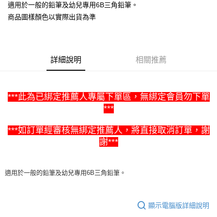
Apple Pay
適用於一般的鉛筆及幼兒專用6B三角鉛筆。
商品圖樣顏色以實際出貨為準
街口支付
悠遊付
Google Pay
詳細說明
相關推薦
ATM付款
***此為已綁定推薦人專屬下單區，無綁定會員勿下單
運送方式
***
全家取貨付款
每筆NT$60，滿NT$1,500(含以上)免運費
***
如訂單經審核無綁定推薦人，將直接取消訂單，謝
謝***
7-11取貨付款
每筆NT$60，滿NT$1,500(含以上)免運費
適用於一般的鉛筆及幼兒專用6B三角鉛筆。
宅配滿額1500免運
每筆NT$100，滿NT$1,500(含以上)免運費
顯示電腦版詳細說明
離島需選此配送方式