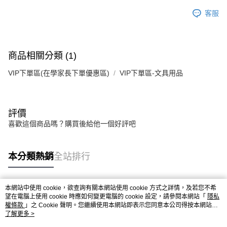
每筆NT$300，滿NT$1,500(含以上)免運費
客服
商品相關分類 (1)
VIP下單區(在學家長下單優惠區)
VIP下單區-文具用品
評價
喜歡這個商品嗎？購買後給他一個好評吧
本分類熱銷
全站排行
本網站中使用 cookie，欲查詢有關本網站使用 cookie 方式之詳情，及若您不希
熱門標籤
望在電腦上使用 cookie 時應如何變更電腦的 cookie 設定，請參閱本網站「
隱私
權條款
」之 Cookie 聲明。您繼續使用本網站即表示您同意本公司得按本網站使
用條款之 Cookie 聲明使用 cookie。
了解更多 >