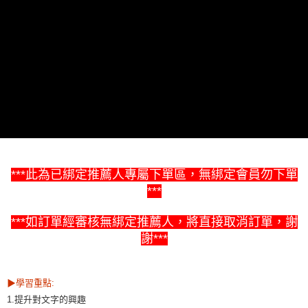
離島需選此配送方式
每筆NT$300，滿NT$1,500(含以上)免運費
***此為已綁定推薦人專屬下單區，無綁定會員勿下單
***
***
如訂單經審核無綁定推薦人，將直接取消訂單，謝
謝***
▶學習重點:
1.提升對文字的興趣