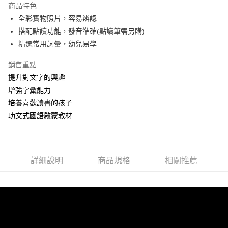
商品特色
Apple Pay
全彩實物照片，容易辨認
搭配點讀功能，發音準確(點讀筆需另購)
街口支付
精選常用詞彙，幼兒易學
悠遊付
銷售重點
Google Pay
提升對文字的興趣
增強字彙能力
ATM付款
培養喜歡讀書的孩子
功文式國語啟蒙教材
運送方式
全家取貨付款
每筆NT$60，滿NT$1,500(含以上)免運費
詳細說明
商品規格
相關推薦
7-11取貨付款
每筆NT$60，滿NT$1,500(含以上)免運費
宅配滿額1500免運
每筆NT$100，滿NT$1,500(含以上)免運費