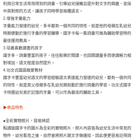
利用日常生活常用得到的詞彙，引導幼兒接觸且提升對文字的興趣，並採
中英對照的方式，讓孩子同時學習兩種語言。
2.增強字彙能力
字彙能力發達的幼兒，多半都有一個共同的特性，就是他的母親在乳幼兒
時期便勤於施行字彙的學習輔導，國字卡每一集詞彙可做為輔助學習時的
最佳運用教具。
3.培養喜歡讀書的孩子
識字多，詞彙豐富的孩子，往往較樂於閱讀，也因閱讀量多而使讀解力相
對增加，語文程度自然提升。
4.功文式國語啟蒙教材
國字卡豐富幼兒語文的學習經驗語文表達能力發達的幼兒，都有一個共同
的特性，就是其父母親多在乳幼兒期就勤於施行詞彙的學習。功文式國字
卡特選幼兒易於記憶的字彙，可以作為最佳的輔助工具。
▶商品特色
●全彩實物照片，容易辨認
點讀版國字卡的圖片為全彩的實物照片，照片內容皆為幼兒生活中常見的
物件，幼兒看見之後，自然會將照片跟文字做連結，因此便更容易記得詞