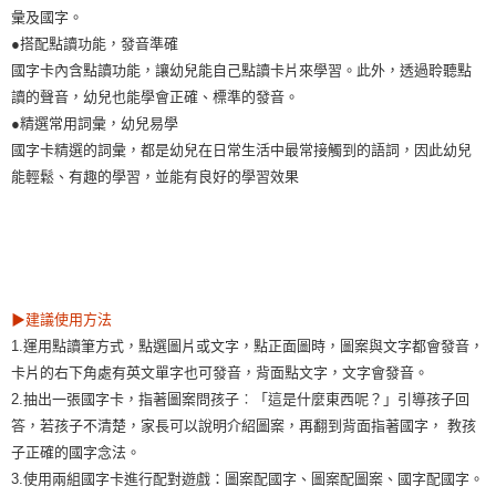
彙及國字。
●搭配點讀功能，發音準確
國字卡內含點讀功能，讓幼兒能自己點讀卡片來學習。此外，透過聆聽點
讀的聲音，幼兒也能學會正確、標準的發音。
●精選常用詞彙，幼兒易學
國字卡精選的詞彙，都是幼兒在日常生活中最常接觸到的語詞，因此幼兒
能輕鬆、有趣的學習，並能有良好的學習效果
▶建議使用方法
1.運用點讀筆方式，點選圖片或文字，點正面圖時，圖案與文字都會發音，
卡片的右下角處有英文單字也可發音，背面點文字，文字會發音。
2.抽出一張國字卡，指著圖案問孩子︰「這是什麼東西呢？」引導孩子回
答，若孩子不清楚，家長可以說明介紹圖案，再翻到背面指著國字， 教孩
子正確的國字念法。
3.使用兩組國字卡進行配對遊戲：圖案配國字、圖案配圖案、國字配國字。