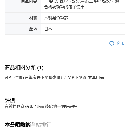
商品內容
一盒6支 長12.2公分,筆芯直徑0.9公分，適
合初次執筆的孩子使用
材質
木製黑色筆芯
產地
日本
客服
商品相關分類 (1)
VIP下單區(在學家長下單優惠區)
VIP下單區-文具用品
評價
喜歡這個商品嗎？購買後給他一個好評吧
本分類熱銷
全站排行