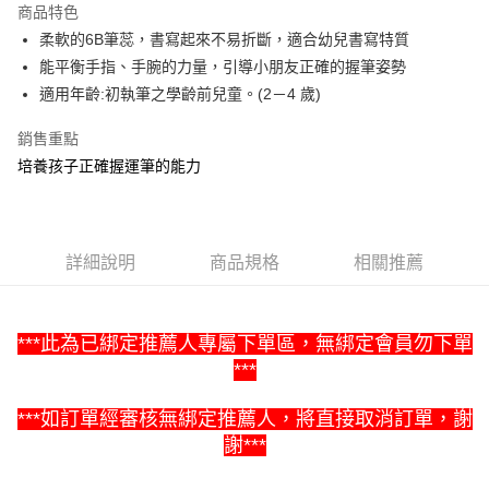
商品特色
Apple Pay
柔軟的6B筆蕊，書寫起來不易折斷，適合幼兒書寫特質
能平衡手指、手腕的力量，引導小朋友正確的握筆姿勢
街口支付
適用年齡:初執筆之學齡前兒童。(2－4 歲)
悠遊付
銷售重點
Google Pay
培養孩子正確握運筆的能力
ATM付款
運送方式
詳細說明
商品規格
相關推薦
全家取貨付款
每筆NT$60，滿NT$1,500(含以上)免運費
***此為已綁定推薦人專屬下單區，無綁定會員勿下單
7-11取貨付款
***
每筆NT$60，滿NT$1,500(含以上)免運費
***
如訂單經審核無綁定推薦人，將直接取消訂單，謝
宅配滿額1500免運
謝***
每筆NT$100，滿NT$1,500(含以上)免運費