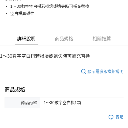
Apple Pay
1～30數字空白棋若損壞或遺失時可補充替換
空白棋具磁性
街口支付
悠遊付
Google Pay
詳細說明
商品規格
相關推薦
ATM付款
1～30數字空白棋若損壞或遺失時可補充替換
運送方式
全家取貨付款
顯示電腦版詳細說明
每筆NT$60，滿NT$1,500(含以上)免運費
7-11取貨付款
商品規格
每筆NT$60，滿NT$1,500(含以上)免運費
商品內容
1～30數字空白棋1顆
宅配滿額1500免運
每筆NT$100，滿NT$1,500(含以上)免運費
客服
離島需選此配送方式