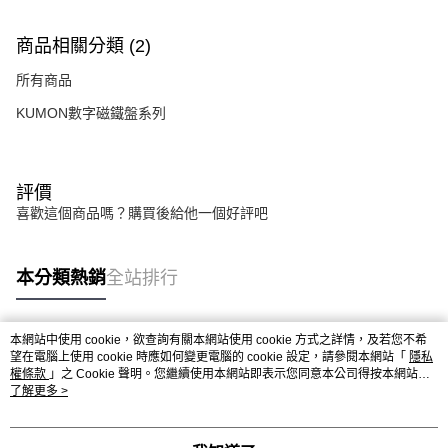
每筆NT$300，滿NT$1,500(含以上)免運費
商品相關分類 (2)
所有商品
KUMON數字磁鐵盤系列
評價
喜歡這個商品嗎？購買後給他一個好評吧
本分類熱銷
全站排行
本網站中使用 cookie，欲查詢有關本網站使用 cookie 方式之詳情，及若您不希
熱門標籤
望在電腦上使用 cookie 時應如何變更電腦的 cookie 設定，請參閱本網站「
隱私
權條款
」之 Cookie 聲明。您繼續使用本網站即表示您同意本公司得按本網站使
用條款之 Cookie 聲明使用 cookie。
了解更多 >