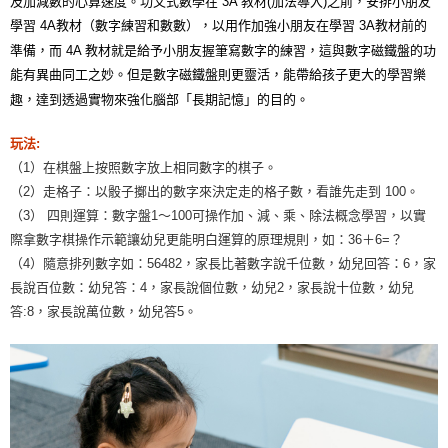
及加減數的心算速度。功文式數學在 3A 教材(加法導入)之前，安排小朋友
學習 4A教材（數字練習和數數），以用作加強小朋友在學習 3A教材前的
準備，而 4A 教材就是給予小朋友握筆寫數字的練習，這與數字磁鐵盤的功
能有異曲同工之妙。但是數字磁鐵盤則更靈活，能帶給孩子更大的學習樂
趣，達到透過實物來強化腦部「長期記憶」的目的。
玩法:
（1）在棋盤上按照數字放上相同數字的棋子。
（2）走格子：以骰子擲出的數字來決定走的格子數，看誰先走到 100。
（3） 四則運算：數字盤1～100可操作加、減、乘、除法概念學習，以實
際拿數字棋操作示範讓幼兒更能明白運算的原理規則，如：36＋6=？
（4）隨意排列數字如：56482，家長比著數字說千位數，幼兒回答：6，家
長說百位數：幼兒答：4，家長說個位數，幼兒2，家長說十位數，幼兒
答:8，家長說萬位數，幼兒答5。