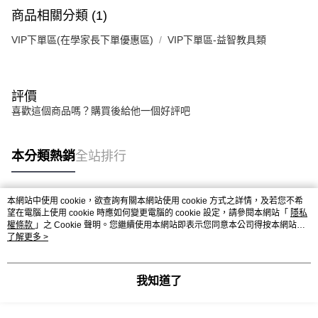
商品相關分類 (1)
VIP下單區(在學家長下單優惠區)
VIP下單區-益智教具類
評價
喜歡這個商品嗎？購買後給他一個好評吧
本分類熱銷
全站排行
本網站中使用 cookie，欲查詢有關本網站使用 cookie 方式之詳情，及若您不希
熱門標籤
望在電腦上使用 cookie 時應如何變更電腦的 cookie 設定，請參閱本網站「
隱私
權條款
」之 Cookie 聲明。您繼續使用本網站即表示您同意本公司得按本網站使
用條款之 Cookie 聲明使用 cookie。
了解更多 >
我知道了