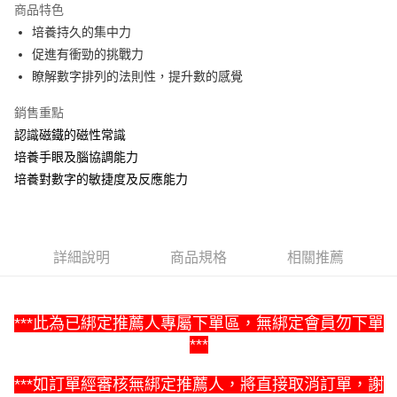
商品特色
Apple Pay
培養持久的集中力
促進有衝勁的挑戰力
街口支付
瞭解數字排列的法則性，提升數的感覺
悠遊付
銷售重點
Google Pay
認識磁鐵的磁性常識
培養手眼及腦協調能力
ATM付款
培養對數字的敏捷度及反應能力
運送方式
全家取貨付款
每筆NT$60，滿NT$1,500(含以上)免運費
詳細說明
商品規格
相關推薦
7-11取貨付款
每筆NT$60，滿NT$1,500(含以上)免運費
***此為已綁定推薦人專屬下單區，無綁定會員勿下單
***
宅配滿額1500免運
每筆NT$100，滿NT$1,500(含以上)免運費
***
如訂單經審核無綁定推薦人，將直接取消訂單，謝