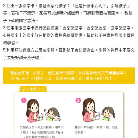
2.抽出一張國字卡，指著圖案問孩子︰「這是什麼東西呢？」引導孩子回
答，若孩子不清楚，家長可以說明介紹圖案，再翻到背面指著國字， 教孩
子正確的國字念法。
3.使用兩組國字卡進行配對遊戲：圖案配國字、圖案配圖案、國字配國字。
4.將國字卡的國字放在相對的實物旁邊做對應，幫助孩子將實物與國字做連
結學習。
5.利用類似遊戲方式反覆學習，直到孩子會認讀為止，學習的過程中不要忘
了要好好讚美孩子喔！