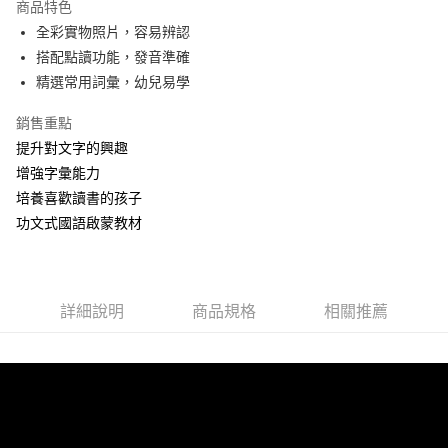
商品特色
Apple Pay
全彩實物照片，容易辨認
搭配點讀功能，發音準確
街口支付
精選常用詞彙，幼兒易學
悠遊付
銷售重點
Google Pay
提升對文字的興趣
增強字彙能力
ATM付款
培養喜歡讀書的孩子
功文式國語啟蒙教材
運送方式
全家取貨付款
每筆NT$60，滿NT$1,500(含以上)免運費
詳細說明
商品規格
相關推薦
7-11取貨付款
每筆NT$60，滿NT$1,500(含以上)免運費
宅配滿額1500免運
每筆NT$100，滿NT$1,500(含以上)免運費