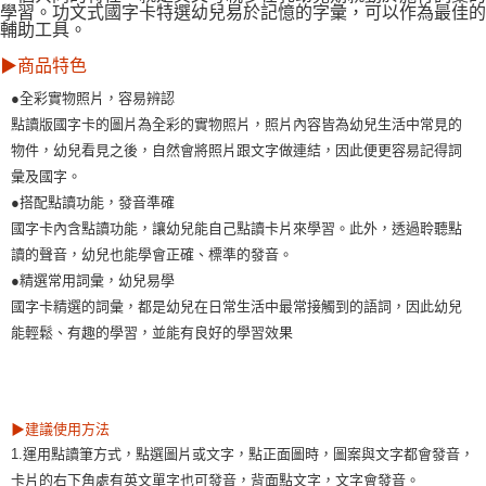
學習。功文式國字卡特選幼兒易於記憶的字彙，可以作為最佳的
輔助工具。
▶商品特色
●全彩實物照片，容易辨認
點讀版國字卡的圖片為全彩的實物照片，照片內容皆為幼兒生活中常見的
物件，幼兒看見之後，自然會將照片跟文字做連結，因此便更容易記得詞
彙及國字。
●搭配點讀功能，發音準確
國字卡內含點讀功能，讓幼兒能自己點讀卡片來學習。此外，透過聆聽點
讀的聲音，幼兒也能學會正確、標準的發音。
●精選常用詞彙，幼兒易學
國字卡精選的詞彙，都是幼兒在日常生活中最常接觸到的語詞，因此幼兒
能輕鬆、有趣的學習，並能有良好的學習效果
▶建議使用方法
1.運用點讀筆方式，點選圖片或文字，點正面圖時，圖案與文字都會發音，
卡片的右下角處有英文單字也可發音，背面點文字，文字會發音。