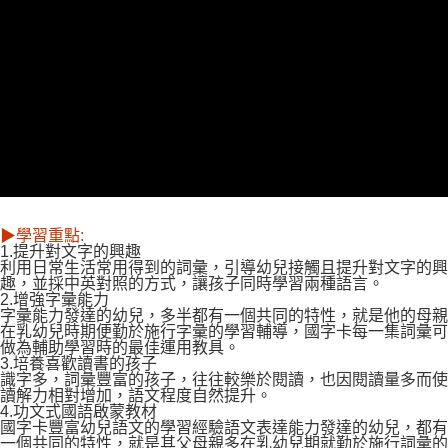
離島需選此配送方式
每筆NT$300，滿NT$1,500(含以上)免運費
▶學習重點:
1.提升對文字的興趣
利用日常生活常用得到的詞彙，引導幼兒接觸且提升對文字的興
趣，並採中英對照的方式，讓孩子同時學習兩種語言。
2.增強字彙能力
字彙能力發達的幼兒，多半都有一個共同的特性，就是他的母親
在乳幼兒時期便勤於施行字彙的學習輔導，國字卡每一集詞彙可
做為輔助學習時的最佳運用教具。
3.培養喜歡讀書的孩子
識字多，詞彙豐富的孩子，往往較樂於閱讀，也因閱讀量多而使
讀解力相對增加，語文程度自然提升。
4.功文式國語啟蒙教材
國字卡豐富幼兒語文的學習經驗語文表達能力發達的幼兒，都有
一個共同的特性，就是其父母親多在乳幼兒期就勤於施行詞彙的