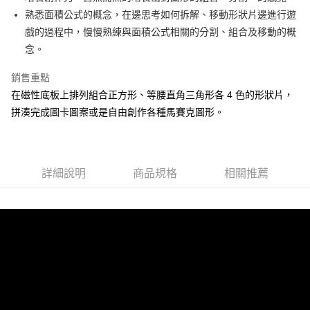
運送方式
熟悉面積公式的概念，在邊思考如何拆解、移動形狀片邊進行遊
全家取貨付款
戲的過程中，慢慢熟練與面積公式相關的分割、組合及移動的概
每筆NT$60，滿NT$1,500(含以上)免運費
念。
7-11取貨付款
銷售重點
每筆NT$60，滿NT$1,500(含以上)免運費
在磁性底板上排列組合正方形、等腰直角三角形各 4 色的形狀片，
拼湊完成圖卡圖案或是自由創作各種馬賽克圖形。
宅配滿額1500免運
每筆NT$100，滿NT$1,500(含以上)免運費
離島需選此配送方式
詳細說明
商品規格
相關推薦
每筆NT$300，滿NT$1,500(含以上)免運費