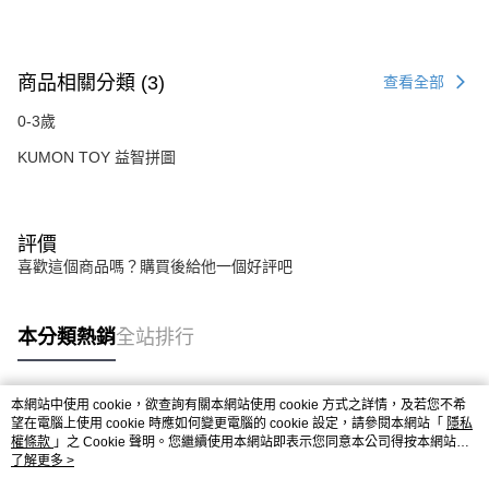
商品相關分類 (3)
查看全部
0-3歲
KUMON TOY 益智拼圖
評價
喜歡這個商品嗎？購買後給他一個好評吧
本分類熱銷
全站排行
本網站中使用 cookie，欲查詢有關本網站使用 cookie 方式之詳情，及若您不希
熱門標籤
望在電腦上使用 cookie 時應如何變更電腦的 cookie 設定，請參閱本網站「
隱私
權條款
」之 Cookie 聲明。您繼續使用本網站即表示您同意本公司得按本網站使
用條款之 Cookie 聲明使用 cookie。
了解更多 >