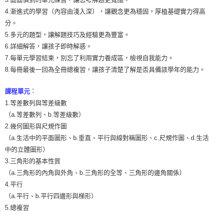
每筆NT$300，滿NT$1,500(含以上)免運費
4.漸進式的學習（內容由淺入深），讓觀念更為穩固，厚植基礎實力得高
分。
5.多元的題型，讓解題技巧及經驗更為豐富。
6.詳細解答，讓孩子即時解惑。
7.每單元學習結束，別忘了利用實力養成區，檢視自我能力。
8.每冊最後一回為全冊總複習，讓孩子清楚了解是否具備該學年的能力。
：
課程單元
1.等差數列與等差級數
（a.等差數列、b.等差級數）
2.幾何圖形與尺規作圖
（a.生活中的平面圖形、b.垂直、平行與線對稱圖形、c.尺規作圖、d.生活
中的立體圖形）
3.三角形的基本性質
（a.三角形的內角與外角、b.三角形的全等、三角形的邊角關係）
4.平行
（a.平行、b.平行四邊形與梯形）
5.總複習