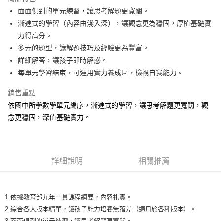
Apple Pay
面面俱到的單元練習，讓思考解題更寬闊。
漸進式的學習（內容由淺入深），讓觀念更為穩固，厚植基礎實
街口支付
力得高分。
悠遊付
多元的題型，讓解題技巧及經驗更為豐富。
詳細解答，讓孩子即時解惑。
Google Pay
每單元學習結束，可運用實力養成區，檢視自我能力。
ATM付款
銷售重點
依國中所學數學單元編序，漸進式的學習，讓思考解題更寬闊，觀
運送方式
念更穩固，深值基礎實力。
全家取貨付款
每筆NT$60，滿NT$1,500(含以上)免運費
7-11取貨付款
詳細說明
相關推薦
每筆NT$60，滿NT$1,500(含以上)免運費
宅配滿額1500免運
1.依據教育部九年一貫課程綱要，內容扎實。
每筆NT$100，滿NT$1,500(含以上)免運費
2.綜合各大版本精華，讓孩子能力培養無落差（適用於各種版本）。
離島需選此配送方式
3.面面俱到的單元練習，讓思考解題更寬闊。