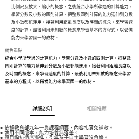
比例尺及放大、縮小的概念，之後統合小學所學過的計算能力，
街口支付
學習分數及小數的四則計算，把整數四則計算的能力延伸到分數
悠遊付
及小數都能運用，接著利用距離長度以及時間的概念，來學習速
度的計算，最後利用未知數的概念來學習基本的方程式，以儲備
Google Pay
能力來學習國一的教材。
ATM付款
銷售重點
統合小學所學過的計算能力，學習分數及小數的四則計算，把整數
運送方式
四則計算的能力延伸到分數及小數都能運用，接著利用距離長度以
全家取貨付款
及時間的概念，來學習速度的計算，最後利用未知數的概念來學習
每筆NT$60，滿NT$1,500(含以上)免運費
基本的方程式，以儲備能力來學習國一的教材。
7-11取貨付款
每筆NT$60，滿NT$1,500(含以上)免運費
宅配滿額1500免運
詳細說明
相關推薦
每筆NT$100，滿NT$1,500(含以上)免運費
● 依據教育部九年一貫課程綱要，內容扎實免補救。
離島需選此配送方式
● 適用不同版本，能力培養無落差。
每筆NT$300，滿NT$1,500(含以上)免運費
● 題目編排循序漸進，引導孩子自主學習沒負擔。