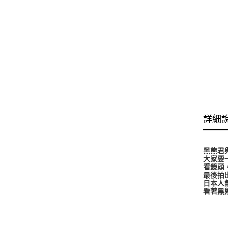
詳細
黑熊君
大家要
看鏡頭
最後拍
日本人
看著黑