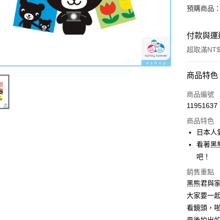
預購商品：預
付款與運
超取滿NT$
付款方式
商品特色
信用卡一
商品編號
11951637
超商取貨
商品特色
LINE Pay
日本人
看著黑
街口支付
吧！
悠遊付
銷售重點
黑熊君與
ATM付款
大家要一
看鏡頭，
運送方式