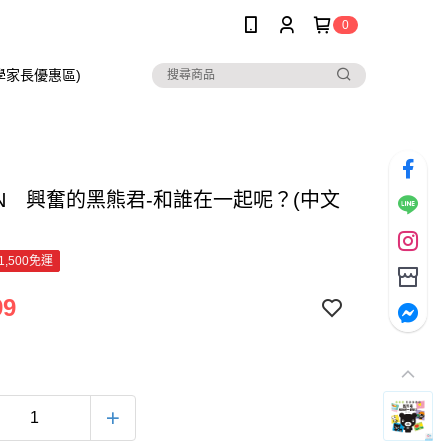
0
在學家長優惠區)
ON 興奮的黑熊君-和誰在一起呢？(中文
1,500免運
99