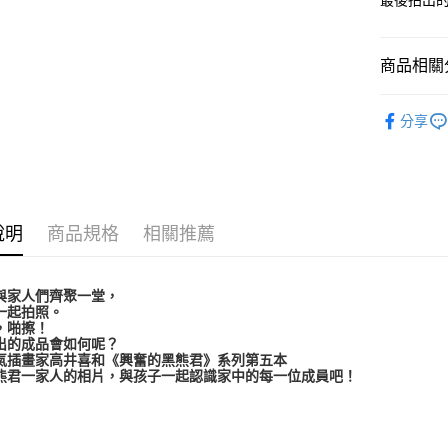
最後拍出
全家取貨
每筆NT$6
商品相關分
7-11取貨
0-3歲
每筆NT$6
分享
【新品】
宅配滿額1
每筆NT$1
離島需選
說明
商品規格
相關推薦
每筆NT$3
與家人們齊聚一堂，
一起拍照。
，啪擦！
出的成品會如何呢？
氣插畫家高井喜和《興奮的黑熊君》系列第五本
熊君一家人的相片，與孩子一起認識家中的每一位成員吧！