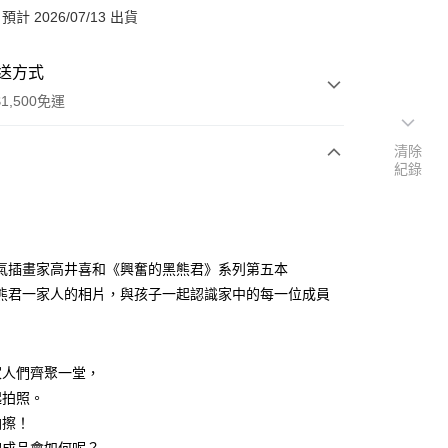
計 2026/07/13 出貨
送方式
1,500免運
清除
紀錄
次付款
付款
氣插畫家高井喜和《興奮的黑熊君》系列第五本
熊君一家人的相片，與孩子一起認識家中的每一位成員
家人們齊聚一堂，
起拍照。
啪擦！