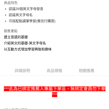
商品特色
Apple Pay
認識26個英文字母發音
認識英文字母名
街口支付
可搭配點讀筆學習(需另行購買)
悠遊付
銷售重點
Google Pay
建立音感的基礎
介紹英文的基礎-英文字母名
ATM付款
以互動方式增加學習興致和趣味
運送方式
全家取貨付款
每筆NT$60，滿NT$1,500(含以上)免運費
詳細說明
商品規格
相關推薦
7-11取貨付款
每筆NT$60，滿NT$1,500(含以上)免運費
***此為已綁定推薦人專屬下單區，無綁定會員勿下單
***
宅配滿額1500免運
每筆NT$100，滿NT$1,500(含以上)免運費