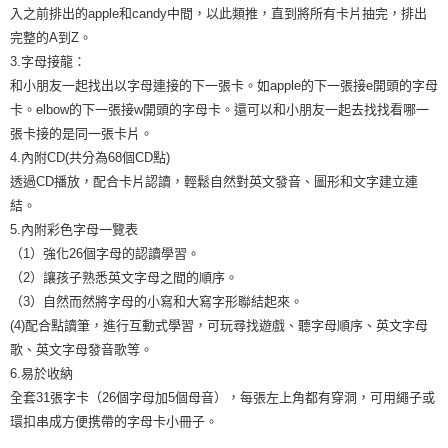
入之前排出的apple和candy中間，以此類推，直到將所有卡片抽完，排出
完整的A到Z。
3.字母接龍：
和小朋友一起找出以字母連接的下一張卡。如apple的下一張接e開頭的字母
卡。elbow的下一張接w開頭的字母卡。還可以和小朋友一起去找找看哪一
張卡接的是同一張卡片。
4.內附CD(共分為68個CD點)
透過CD播放，配合卡片認讀，輕鬆自然對英文發音、圖形和文字建立連
結。
5.內附彩色字母一覽表
（1）強化26個字母的認讀學習。
（2）讓孩子熟悉英文字母之間的順序。
（3）自然而然將字母的小寫和大寫字形聯結起來。
(4)配合點讀筆，進行互動式學習，可玩尋找遊戲、聽字母順序、英文字母
歌、英文字母發音歌等。
6.易於收納
全套31張字卡（26個字母加5個母音），每張左上角都有穿洞，可用繩子或
環扣串成方便携帶的字母卡小冊子。