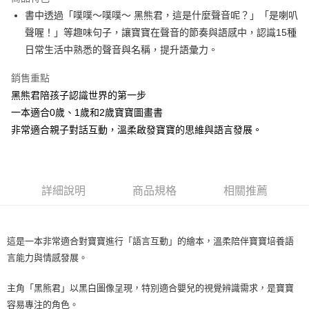
Apple Pay
書中透過「噗噗～噗噗～ 黑熊君，這是什麼聲音呢？」「是喇叭
聲喔！」等趣味句子，讓寶寶在聲音的節奏與語感中，認識15種
街口支付
日常生活中熟悉的聲音與名稱，提升語彙力。
悠遊付
銷售重點
Google Pay
黑熊君陪孩子認識世界的第一步
一本適合0歲、1歲和2歲寶寶圖畫書
ATM付款
非常適合親子對話互動，溫柔啟發寶寶的思維與語言發展。
運送方式
全家取貨付款
每筆NT$60，滿NT$1,500(含以上)免運費
詳細說明
商品規格
相關推薦
7-11取貨付款
每筆NT$60，滿NT$1,500(含以上)免運費
這是一本非常適合對寶寶進行「語言互動」的繪本，溫柔陪伴寶寶培養語
言能力與情感發展。
宅配滿額1500免運
每筆NT$100，滿NT$1,500(含以上)免運費
主角「黑熊君」以黑白圖像呈現，特別適合嬰兒的視覺辨識需求，是寶寶
離島需選此配送方式
容易專注的角色。