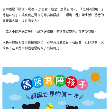
每筆NT$300，滿NT$1,500(含以上)免運費
書中透過「噗噗～噗噗～ 黑熊君，這是什麼聲音呢？」「是喇叭聲喔！」
等趣味句子，讓寶寶在聲音的節奏與語感中，認識15種日常生活中熟悉的
聲音與名稱，提升語彙力。
手掌大小的厚紙書設計，輕巧好攜帶，無論在家或外出都方便閱讀。
家長可邊指著圖畫邊慢慢朗讀，引導寶寶聽聲音、看圖像，延伸想像、說
故事，在互動中創造溫馨的親子共讀時光。