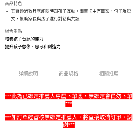
商品特色
Apple Pay
其實透過教具就能隨時跟孩子互動，圖畫卡中有圖案、句子及短
文，幫助家長與孩子進行對話與共讀。
街口支付
銷售重點
悠遊付
培養孩子音聽的能力
Google Pay
提升孩子想像、思考和創造力
ATM付款
運送方式
詳細說明
商品規格
相關推薦
全家取貨付款
每筆NT$60，滿NT$1,500(含以上)免運費
***此為已綁定推薦人專屬下單區，無綁定會員勿下單
7-11取貨付款
***
每筆NT$60，滿NT$1,500(含以上)免運費
***
如訂單經審核無綁定推薦人，將直接取消訂單，謝
宅配滿額1500免運
謝***
每筆NT$100，滿NT$1,500(含以上)免運費