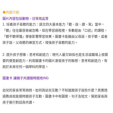
離島需選此配送方式
每筆NT$300，滿NT$1,500(含以上)免運費
◆內容介紹:
圖片內容包括動物、日常用品等
1. 培養孩子音聽的能力：語文四大基本能力「聽、說、讀、寫」當中，
「聽」往往最容易被忽略，但在學習過程裡，多數經由「口述」的課程，
「聽不聽得懂」便會影響學習效果。圖畫卡能藉由父母說，孩子聽，或者
孩子說，父母聽的練習方式，增強孩子音聽的能力。
2. 提升孩子想像、思考和創造力：現代人最欠缺但也是生活或職場上很需
要的便是創造力，利用圖畫卡的圖片激發孩子的聯想、思考和創造力，有
助於未來任何一個學科的學習。
圖畫卡 讓親子共讀隨時隨地ING
幼兒的家長常常詢問，如何與幼兒互動？不知道跟孩子說些什麼？其實透
過教具就能隨時跟孩子互動，圖畫卡中有圖案、句子及短文，幫助家長與
孩子進行對話與共讀。