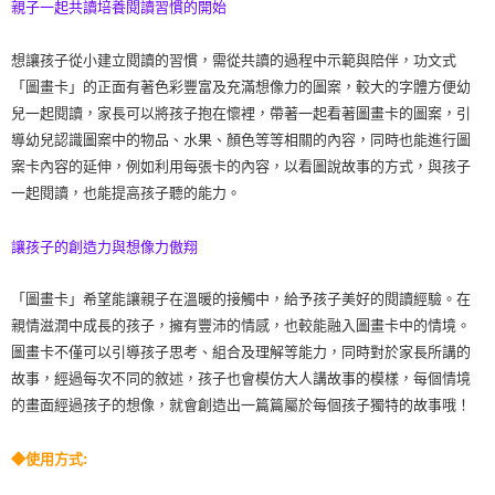
親子一起共讀培養閱讀習慣的開始
想讓孩子從小建立閱讀的習慣，需從共讀的過程中示範與陪伴，功文式
「圖畫卡」的正面有著色彩豐富及充滿想像力的圖案，較大的字體方便幼
兒一起閱讀，家長可以將孩子抱在懷裡，帶著一起看著圖畫卡的圖案，引
導幼兒認識圖案中的物品、水果、顏色等等相關的內容，同時也能進行圖
案卡內容的延伸，例如利用每張卡的內容，以看圖說故事的方式，與孩子
一起閱讀，也能提高孩子聽的能力。
讓孩子的創造力與想像力傲翔
「圖畫卡」希望能讓親子在溫暖的接觸中，給予孩子美好的閱讀經驗。在
親情滋潤中成長的孩子，擁有豐沛的情感，也較能融入圖畫卡中的情境。
圖畫卡不僅可以引導孩子思考、組合及理解等能力，同時對於家長所講的
故事，經過每次不同的敘述，孩子也會模仿大人講故事的模樣，每個情境
的畫面經過孩子的想像，就會創造出一篇篇屬於每個孩子獨特的故事哦！
◆
使用方式: