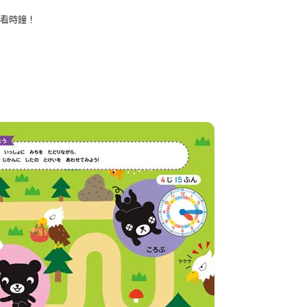
會看時鐘！