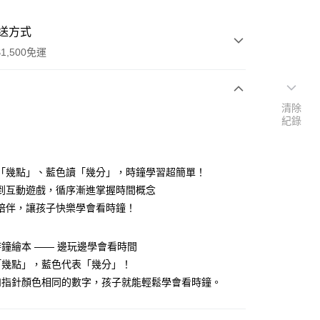
送方式
1,500免運
清除
次付款
紀錄
付款
「幾點」、藍色讀「幾分」，時鐘學習超簡單！
到互動遊戲，循序漸進掌握時間概念
陪伴，讓孩子快樂學會看時鐘！
鐘繪本 —— 邊玩邊學會看時間
「幾點」，藍色代表「幾分」！
和指針顏色相同的數字，孩子就能輕鬆學會看時鐘。