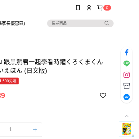
0
在學家長優惠區)
ON 跟黑熊君一起學看時鐘くろくまくん
いえほん (日文版)
1,500免運
39