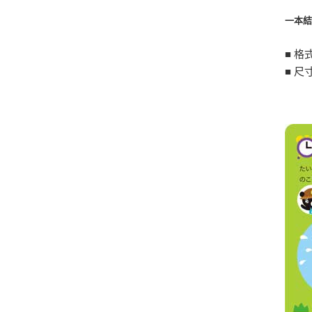
一本結
■ 格
■ 尺寸