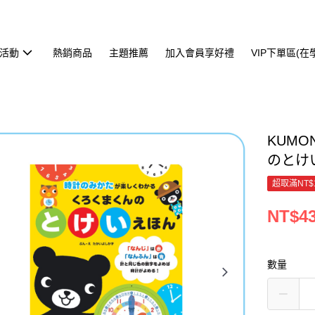
活動
熱銷商品
主題推薦
加入會員享好禮
VIP下單區(
KUM
のとけ
超取滿NT$
NT$4
數量