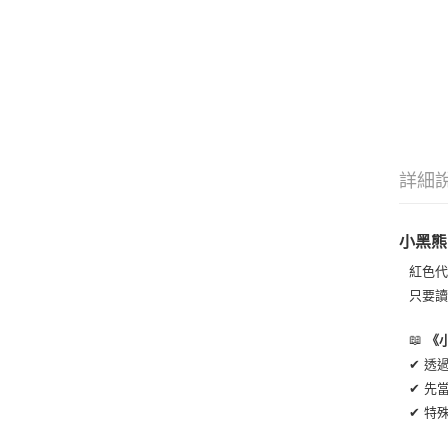
詳細
小黑熊
紅色
只要
📖
《
✔ 透
✔ 先
✔ 特