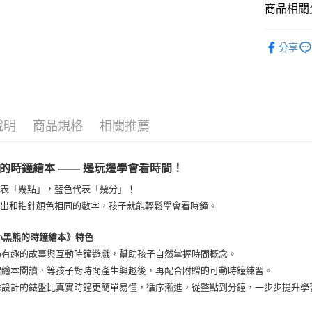
全家取貨
商品相關分
每筆NT$6
KUMON
7-11取貨
分享
每筆NT$6
宅配滿額1
每筆NT$1
說明
商品規格
相關推薦
離島需選
每筆NT$3
的時鐘繪本 —— 邊玩邊學會看時間！
代表「幾點」，藍色代表「幾分」！
讀出和指針顏色相同的數字，孩子就能輕鬆學會看時鐘。
小黑熊的時鐘繪本》特色
過有趣的故事與互動時鐘遊戲，幫助孩子自然掌握時間概念。
當繪本閱讀，等孩子對時間產生興趣後，再配合附贈的可動時鐘練習。
殊設計的錶盤比真實時鐘更簡單易懂，循序漸進，從整點到分鐘，一步步提升學