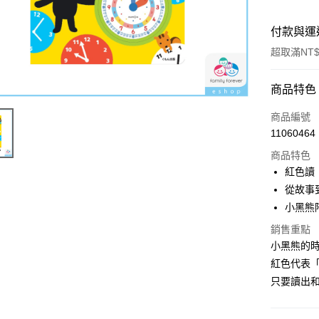
付款與運
超取滿NT$
付款方式
商品特色
信用卡一
商品編號
11060464
超商取貨
商品特色
LINE Pay
紅色讀
從故事
街口支付
小黑熊
悠遊付
銷售重點
小黑熊的時
ATM付款
紅色代表
只要讀出
運送方式