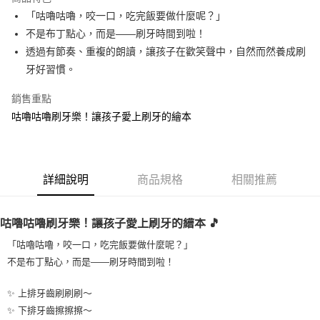
街口支付
「咕嚕咕嚕，咬一口，吃完飯要做什麼呢？」
不是布丁點心，而是——刷牙時間到啦！
悠遊付
透過有節奏、重複的朗讀，讓孩子在歡笑聲中，自然而然養成刷
ATM付款
牙好習慣。
銷售重點
運送方式
咕嚕咕嚕刷牙樂！讓孩子愛上刷牙的繪本
全家取貨付款
每筆NT$60，滿NT$1,500(含以上)免運費
7-11取貨付款
詳細說明
商品規格
相關推薦
每筆NT$60，滿NT$1,500(含以上)免運費
宅配滿額1500免運
咕嚕咕嚕刷牙樂！讓孩子愛上刷牙的繪本 🎵
每筆NT$100，滿NT$1,500(含以上)免運費
「咕嚕咕嚕，咬一口，吃完飯要做什麼呢？」
離島需選此配送方式
不是布丁點心，而是——刷牙時間到啦！
每筆NT$300，滿NT$1,500(含以上)免運費
✨ 上排牙齒刷刷刷～
✨ 下排牙齒擦擦擦～