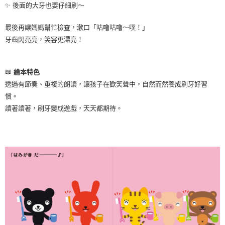
✨ 後面的大牙也要仔細刷～
最後再讓媽媽幫忙檢查，漱口「咕嚕咕嚕～噗！」
牙齒閃亮亮，笑容更漂亮！
📖
繪本特色
透過有節奏、重複的朗讀，讓孩子在歡笑聲中，自然而然養成刷牙好習
慣。
讀著讀著，刷牙變成遊戲，天天都期待。