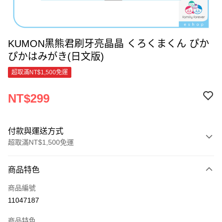
KUMON黑熊君刷牙亮晶晶 くろくまくん ぴか
ぴかはみがき(日文版)
超取滿NT$1,500免運
NT$299
付款與運送方式
超取滿NT$1,500免運
付款方式
商品特色
信用卡一次付款
商品編號
超商取貨付款
11047187
LINE Pay
商品特色