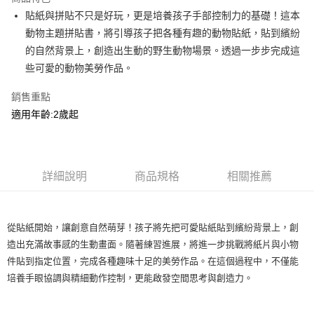
Apple Pay
貼紙與拼貼不只是好玩，更是培養孩子手部控制力的基礎！這本
動物主題拼貼書，將引導孩子把各種有趣的動物貼紙，貼到繽紛
街口支付
的自然背景上，創造出生動的野生動物場景。透過一步步完成這
悠遊付
些可愛的動物美勞作品。
Google Pay
銷售重點
適用年齡:2歲起
ATM付款
運送方式
全家取貨付款
詳細說明
商品規格
相關推薦
每筆NT$60，滿NT$1,500(含以上)免運費
7-11取貨付款
從貼紙開始，讓創意自然萌芽！孩子將先把可愛貼紙貼到繽紛背景上，創
每筆NT$60，滿NT$1,500(含以上)免運費
造出充滿故事感的生動畫面。隨著練習進展，將進一步挑戰將紙片與小物
件貼到指定位置，完成各種趣味十足的美勞作品。在這個過程中，不僅能
宅配滿額1500免運
培養手眼協調與精細動作控制，更能啟發空間思考與創造力。
每筆NT$100，滿NT$1,500(含以上)免運費
離島需選此配送方式